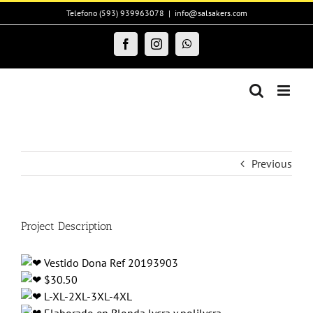
Skip
Telefono (593) 939963078
|
info@salsakers.com
to
content
Facebook
Instagram
WhatsApp
Previous
Project Description
Vestido Dona Ref 20193903
$30.50
L-XL-2XL-3XL-4XL